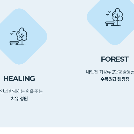
FOREST
내린천 최상류 2만평 솔봉
HEALING
수목원급 캠핑장
연과 함께하는 쉼을 주는
치유 정원