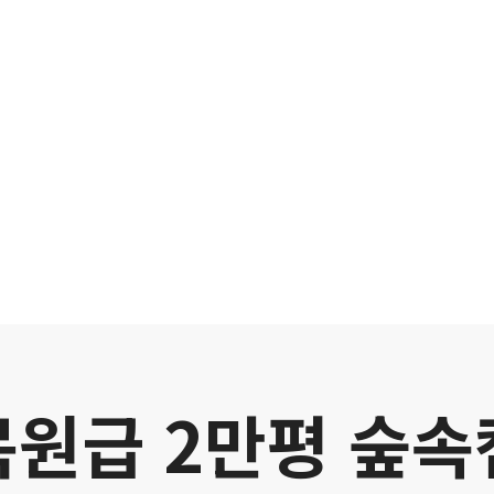
목원급 2만평 숲